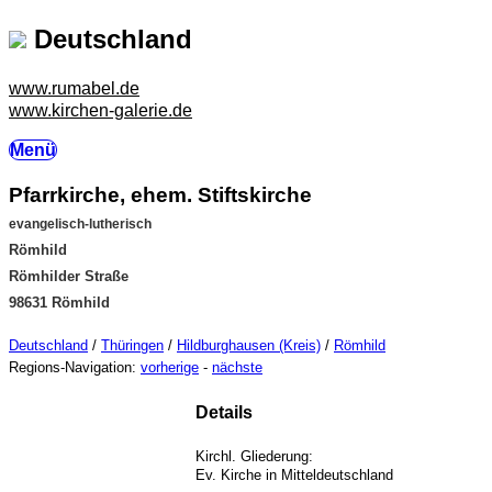
Deutschland
www.rumabel.de
www.kirchen-galerie.de
Menü
Pfarrkirche, ehem. Stiftskirche
evangelisch-lutherisch
Römhild
Römhilder Straße
98631 Römhild
Deutschland
/
Thüringen
/
Hildburghausen (Kreis)
/
Römhild
Regions-Navigation:
vorherige
-
nächste
Details
Kirchl. Gliederung:
Ev. Kirche in Mitteldeutschland