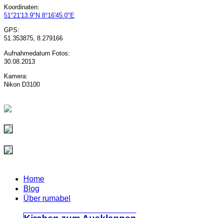
Koordinaten:
51°21'13.9"N 8°16'45.0"E
GPS:
51.353875, 8.279166
Aufnahmedatum Fotos:
30.08.2013
Kamera:
Nikon D3100
Home
Blog
Über rumabel