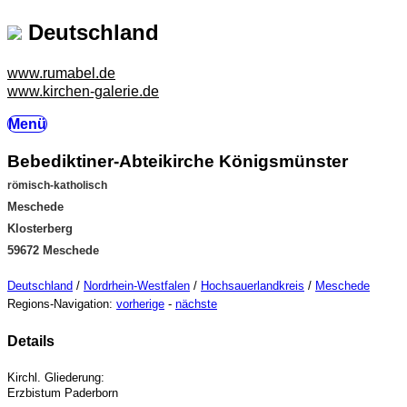
Deutschland
www.rumabel.de
www.kirchen-galerie.de
Menü
Bebediktiner-Abteikirche Königsmünster
römisch-katholisch
Meschede
Klosterberg
59672 Meschede
Deutschland
/
Nordrhein-Westfalen
/
Hochsauerlandkreis
/
Meschede
Regions-Navigation:
vorherige
-
nächste
Details
Kirchl. Gliederung:
Erzbistum Paderborn