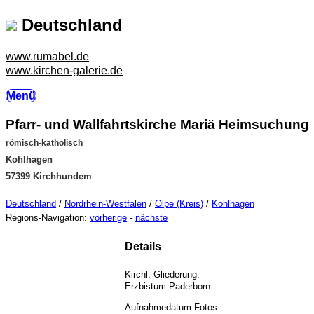
Deutschland
www.rumabel.de
www.kirchen-galerie.de
Menü
Pfarr- und Wallfahrtskirche Mariä Heimsuchung
römisch-katholisch
Kohlhagen
57399 Kirchhundem
Deutschland
/
Nordrhein-Westfalen
/
Olpe (Kreis)
/
Kohlhagen
Regions-Navigation:
vorherige
-
nächste
Details
Kirchl. Gliederung:
Erzbistum Paderborn
Aufnahmedatum Fotos: