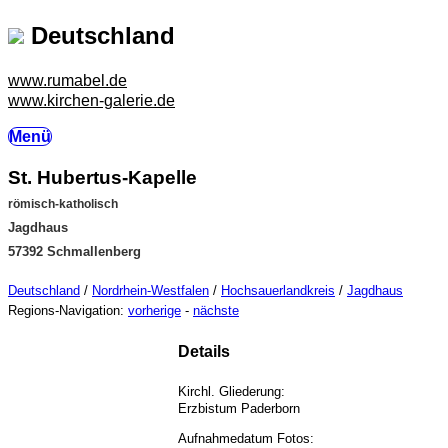
Deutschland
www.rumabel.de
www.kirchen-galerie.de
Menü
St. Hubertus-Kapelle
römisch-katholisch
Jagdhaus
57392 Schmallenberg
Deutschland
/
Nordrhein-Westfalen
/
Hochsauerlandkreis
/
Jagdhaus
Regions-Navigation:
vorherige
-
nächste
Details
Kirchl. Gliederung:
Erzbistum Paderborn
Aufnahmedatum Fotos: