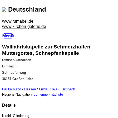
Deutschland
www.rumabel.de
www.kirchen-galerie.de
Menü
Wallfahrtskapelle zur Schmerzhaften
Muttergottes, Schnepfenkapelle
römisch-katholisch
Bimbach
Schnepfenweg
36137 Großenlüder
Deutschland
/
Hessen
/
Fulda (Kreis)
/
Bimbach
Regions-Navigation:
vorherige
-
nächste
Details
Kirchl. Gliederung: