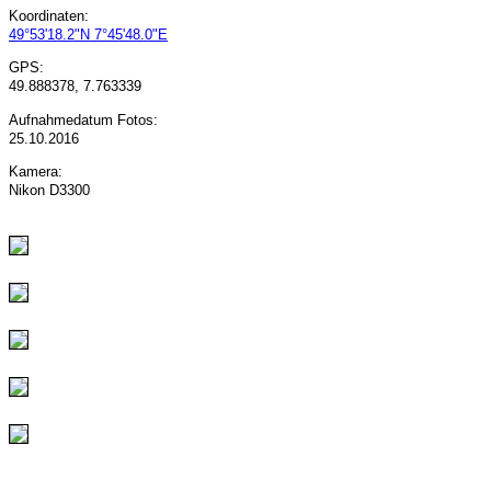
Koordinaten:
49°53'18.2"N 7°45'48.0"E
GPS:
49.888378, 7.763339
Aufnahmedatum Fotos:
25.10.2016
Kamera:
Nikon D3300