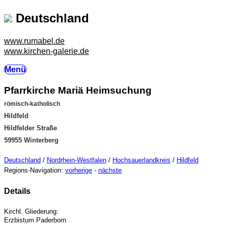
Deutschland
www.rumabel.de
www.kirchen-galerie.de
Menü
Pfarrkirche Mariä Heimsuchung
römisch-katholisch
Hildfeld
Hildfelder Straße
59955 Winterberg
Deutschland
/
Nordrhein-Westfalen
/
Hochsauerlandkreis
/
Hildfeld
Regions-Navigation:
vorherige
-
nächste
Details
Kirchl. Gliederung:
Erzbistum Paderborn