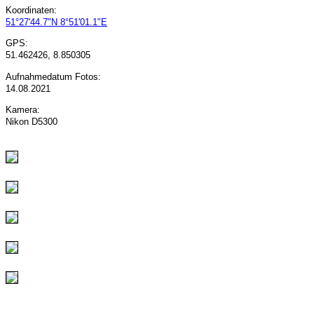
Koordinaten:
51°27'44.7"N 8°51'01.1"E
GPS:
51.462426, 8.850305
Aufnahmedatum Fotos:
14.08.2021
Kamera:
Nikon D5300