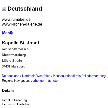
Deutschland
www.rumabel.de
www.kirchen-galerie.de
Menü
Kapelle St. Josef
römisch-katholisch
Niedermarsberg
Lillers-Straße
34431 Marsberg
Deutschland
/
Nordrhein-Westfalen
/
Hochsauerlandkreis
/
Niedermarsberg
Regions-Navigation:
vorherige
-
nächste
Details
Kirchl. Gliederung:
Erzbistum Paderborn