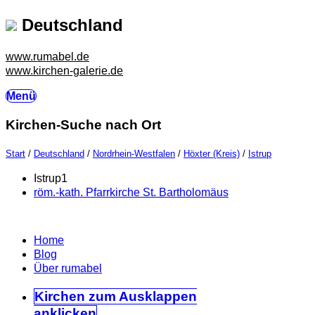
Deutschland
www.rumabel.de
www.kirchen-galerie.de
Menü
Kirchen-Suche nach Ort
Start
/
Deutschland
/
Nordrhein-Westfalen
/
Höxter (Kreis)
/
Istrup
Istrup
1
röm.-kath. Pfarrkirche St. Bartholomäus
Home
Blog
Über rumabel
Kirchen
zum Ausklappen
anklicken