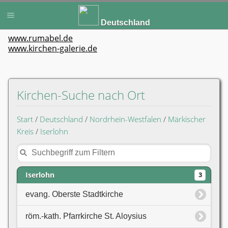
Deutschland
www.rumabel.de
www.kirchen-galerie.de
Kirchen-Suche nach Ort
Start
/
Deutschland
/
Nordrhein-Westfalen
/
Märkischer
Kreis
/
Iserlohn
Iserlohn
3
evang. Oberste Stadtkirche
röm.-kath. Pfarrkirche St. Aloysius