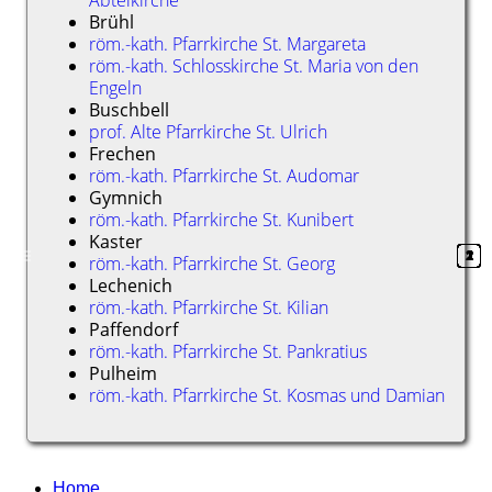
Abteikirche
Brühl
röm.-kath. Pfarrkirche St. Margareta
röm.-kath. Schlosskirche St. Maria von den
Engeln
Buschbell
prof. Alte Pfarrkirche St. Ulrich
Frechen
röm.-kath. Pfarrkirche St. Audomar
Gymnich
röm.-kath. Pfarrkirche St. Kunibert
Kaster
1
2
1
2
1
1
1
1
1
1
1
röm.-kath. Pfarrkirche St. Georg
Lechenich
röm.-kath. Pfarrkirche St. Kilian
Paffendorf
röm.-kath. Pfarrkirche St. Pankratius
Pulheim
röm.-kath. Pfarrkirche St. Kosmas und Damian
Home