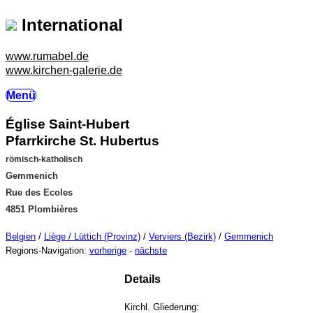
International
www.rumabel.de
www.kirchen-galerie.de
Menü
Église Saint-Hubert
Pfarrkirche St. Hubertus
römisch-katholisch
Gemmenich
Rue des Ecoles
4851 Plombières
Belgien
/
Liège / Lüttich (Provinz)
/
Verviers (Bezirk)
/
Gemmenich
Regions-Navigation:
vorherige
-
nächste
Details
Kirchl. Gliederung: