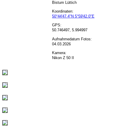
Bistum Lüttich
Koordinaten:
50°44'47.4"N 5°59'42.0"E
GPS:
50.746497, 5.994997
Aufnahmedatum Fotos:
04.03.2026
Kamera:
Nikon Z 50 II